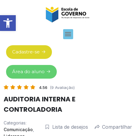
Abrir barra de ferramentas
Cadastre-se
Área do aluno
4.56
(9 Avaliação)
AUDITORIA INTERNA E
CONTROLADORIA
Categorias:
Lista de desejos
Compartilhar
Comunicação
,