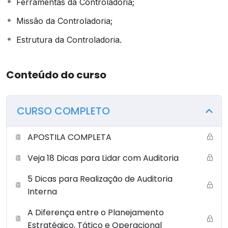
Ferramentas da Controladoria;
OBSERVAÇÃO: PARA QUE O(A) ALUNO(A) REALIZE A
Missão da Controladoria;
AVALIAÇÃO É NECESSÁRIO QUE SEJAM REALIZADAS
TODAS AS ETAPAS DO CURSO (AS ETAPAS
Estrutura da Controladoria.
OBRIGATORIAMENTE SEGUEM UMA ORDEM, ONDE A
ETAPA SEGUINTE SÓ SERÁ DISPONIBILIZADA COM A
Conteúdo do curso
CONCLUSÃO DA ANTERIOR). NESSE SENTIDO, NÃO É
POSSÍVEL QUE O(A) ALUNO(A) PULE ETAPAS.
CURSO COMPLETO
APOSTILA COMPLETA
Veja 18 Dicas para Lidar com Auditoria
5 Dicas para Realização de Auditoria
Interna
A Diferença entre o Planejamento
Estratégico, Tático e Operacional