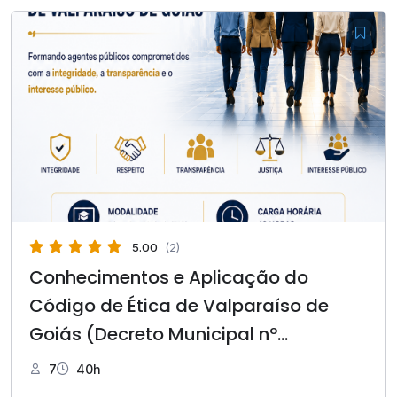
5.00
(2)
Conhecimentos e Aplicação do
Código de Ética de Valparaíso de
Goiás (Decreto Municipal nº
217/2026)
7
40h