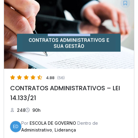
4.88
(56)
CONTRATOS ADMINISTRATIVOS – LEI
14.133/21
248
90h
Por
ESCOLA DE GOVERNO
Dentro de
ED
Administrativo
,
Liderança