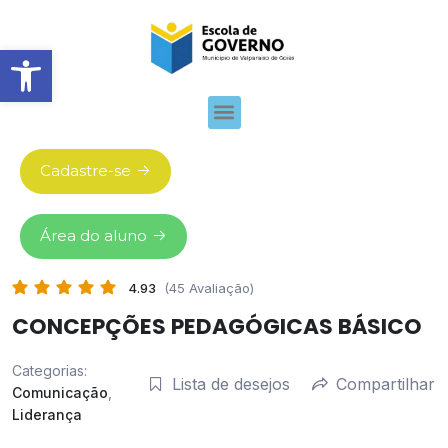
Abrir barra de ferramentas
Cadastre-se
Área do aluno
4.93
(45 Avaliação)
CONCEPÇÕES PEDAGÓGICAS BÁSICO
Categorias:
Lista de desejos
Compartilhar
Comunicação
,
Liderança