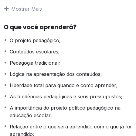
finalidade de expor reflexões sobre a habilitação e
Mostrar Mais
qualificação de professores para atendimento de
classes especiais, bem como apontamentos sobre o
O que você aprenderá?
professor como organizador facilitador e mediador do
conhecimento e a relação entre o que será aprendido
O projeto pedagógico;
com o que já foi aprendido.
Conteúdos escolares;
Objetivo do curso:
Pedagogia tradicional;
Expor reflexões sobre a habilitação e qualificação de
Lógica na apresentação dos conteúdos;
professores para atendimento de classes especiais,
Liberdade total para quando e como aprender;
bem como sobre o professor como organizador
facilitador e mediador do conhecimento.
As tendências pedagógicas e seus pressupostos;
OBSERVAÇÃO: PARA QUE O(A) ALUNO(A) REALIZE A
A importância do projeto político pedagógico na
AVALIAÇÃO É NECESSÁRIO QUE SEJAM REALIZADAS
educação escolar;
TODAS AS ETAPAS DO CURSO (AS ETAPAS
OBRIGATORIAMENTE SEGUEM UMA ORDEM, ONDE A
Relação entre o que será aprendido com o que já foi
ETAPA SEGUINTE SÓ SERÁ DISPONIBILIZADA COM A
aprendido;