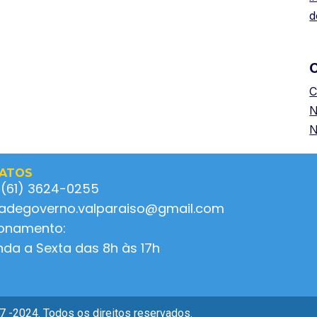
d
C
N
N
ATOS
 (61) 3624-0255
ladegoverno.valparaiso@gmail.com
ionamento:
da a Sexta das 8h às 17h
 -2024. Todos os direitos reservados.