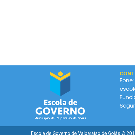
CONT
Fone:
esco
Func
Segun
Escola de Governo de Valparaíso de Goiás © 2017