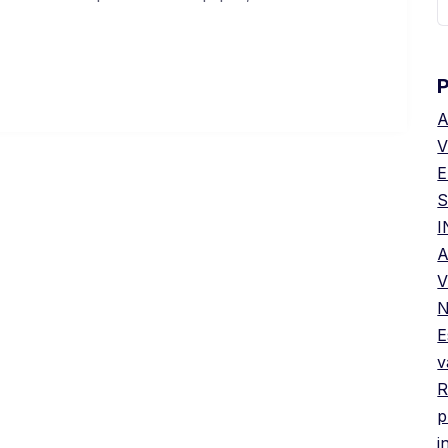
P
A
V
E
S
A
V
N
E
v
R
p
i