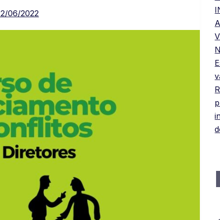
22/06/2022
A
V
N
E
v
R
p
i
d