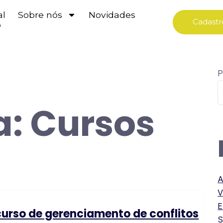
al
Sobre nós
Novidades
Cadastr
o
P
a:
Cursos
A
V
E
urso de gerenciamento de conflitos
S