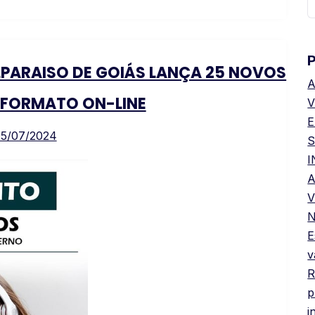
P
LPARAISO DE GOIÁS LANÇA 25 NOVOS
A
 FORMATO ON-LINE
V
E
5/07/2024
S
A
V
N
E
v
R
p
i