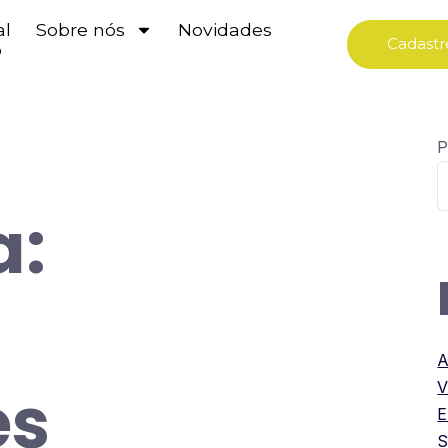
al
Sobre nós
Novidades
Cadastr
o
P
a:
A
es
V
E
S