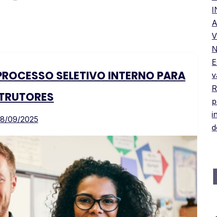
A
V
N
E
PROCESSO SELETIVO INTERNO PARA
v
R
STRUTORES
p
i
18/09/2025
d