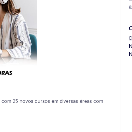
d
C
N
N
á com 25 novos cursos em diversas áreas com