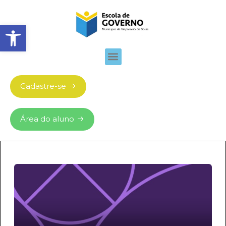
Abrir barra de ferramentas
Cadastre-se
Área do aluno