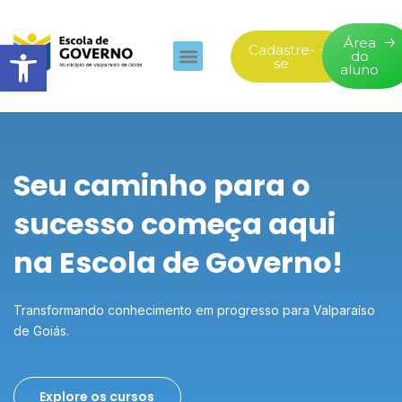
Área
Abrir barra de ferramentas
Cadastre-
do
se
aluno
Seu caminho para o
sucesso começa aqui
na Escola de Governo!
Transformando conhecimento em progresso para Valparaíso
de Goiás.
Explore os cursos